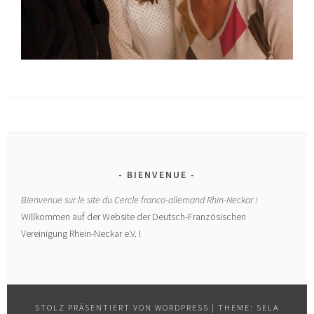
BIENVENUE
Bienvenue sur le site du Cercle franco-allemand Rhin-Neckar !
Willkommen auf der Website der Deutsch-Französischen
Vereinigung Rhein-Neckar e.V. !
STOLZ PRÄSENTIERT VON WORDPRESS
|
THEME: SELA