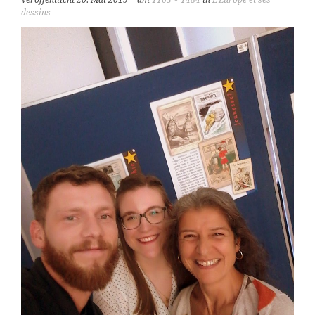
Veröffentlicht
20. Mai 2019
am
1163 × 1484
in
L’Europe et ses
dessins