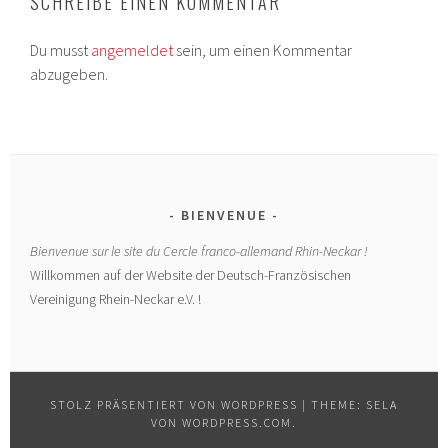
SCHREIBE EINEN KOMMENTAR
Du musst
angemeldet
sein, um einen Kommentar
abzugeben.
BIENVENUE
Bienvenue sur le site du Cercle franco-allemand Rhin-Neckar !
Willkommen auf der Website der Deutsch-Französischen
Vereinigung Rhein-Neckar e.V. !
STOLZ PRÄSENTIERT VON WORDPRESS
|
THEME: SELA
VON
WORDPRESS.COM
.