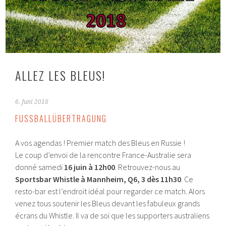
ALLEZ LES BLEUS!
6. Juni 2018
FUSSBALLÜBERTRAGUNG
A vos agendas ! Premier match des Bleus en Russie !
Le coup d’envoi de la rencontre France-Australie sera
donné samedi
16 juin à 12h00
. Retrouvez-nous au
Sportsbar Whistle à Mannheim, Q6, 3 dès 11h30
. Ce
resto-bar est l’endroit idéal pour regarder ce match. Alors
venez tous soutenir les Bleus devant les fabuleux grands
écrans du Whistle. Il va de soi que les supporters australiens