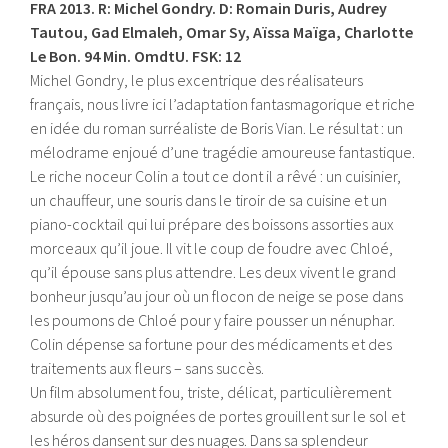
FRA 2013. R: Michel Gondry. D: Romain Duris, Audrey
Tautou, Gad Elmaleh, Omar Sy, Aïssa Maïga, Charlotte
Le Bon. 94 Min. OmdtU. FSK: 12
Michel Gondry, le plus excentrique des réalisateurs
français, nous livre ici l’adaptation fantasmagorique et riche
en idée du roman surréaliste de Boris Vian. Le résultat : un
mélodrame enjoué d’une tragédie amoureuse fantastique.
Le riche noceur Colin a tout ce dont il a rêvé : un cuisinier,
un chauffeur, une souris dans le tiroir de sa cuisine et un
piano-cocktail qui lui prépare des boissons assorties aux
morceaux qu’il joue. Il vit le coup de foudre avec Chloé,
qu’il épouse sans plus attendre. Les deux vivent le grand
bonheur jusqu’au jour où un flocon de neige se pose dans
les poumons de Chloé pour y faire pousser un nénuphar.
Colin dépense sa fortune pour des médicaments et des
traitements aux fleurs – sans succès.
Un film absolument fou, triste, délicat, particulièrement
absurde où des poignées de portes grouillent sur le sol et
les héros dansent sur des nuages. Dans sa splendeur