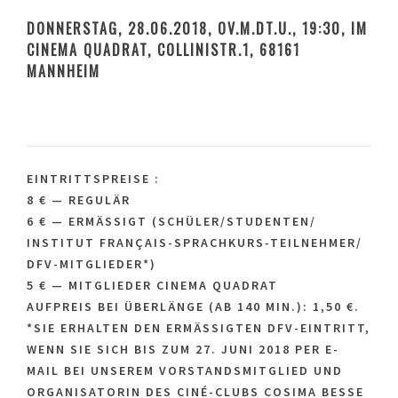
DONNERSTAG, 28.06.2018, OV.M.DT.U., 19:30, IM
CINEMA QUADRAT, COLLINISTR.1, 68161
MANNHEIM
EINTRITTSPREISE :
8 € — REGULÄR
6 € — ERMÄSSIGT (SCHÜLER/STUDENTEN/ I
NSTITUT FRANÇAIS-SPRACHKURS-TEILNEHMER/ D
FV-MITGLIEDER*)
5 € — MITGLIEDER CINEMA QUADRAT
AUFPREIS BEI ÜBERLÄNGE (AB 140 MIN.): 1,50 €.
*SIE ERHALTEN DEN ERMÄSSIGTEN DFV-EINTRITT, W
ENN SIE SICH BIS ZUM 27. JUNI 2018 PER E-M
AIL BEI UNSEREM VORSTANDSMITGLIED UND O
RGANISATORIN DES CINÉ-CLUBS COSIMA BESSE (