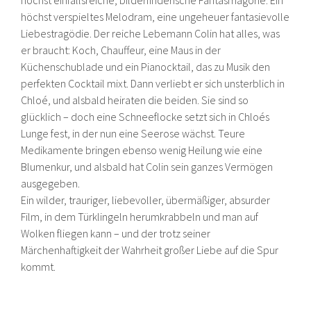
höchst verspieltes Melodram, eine ungeheuer fantasievolle
Liebestragödie. Der reiche Lebemann Colin hat alles, was
er braucht: Koch, Chauffeur, eine Maus in der
Küchenschublade und ein Pianocktail, das zu Musik den
perfekten Cocktail mixt. Dann verliebt er sich unsterblich in
Chloé, und alsbald heiraten die beiden. Sie sind so
glücklich – doch eine Schneeflocke setzt sich in Chloés
Lunge fest, in der nun eine Seerose wächst. Teure
Medikamente bringen ebenso wenig Heilung wie eine
Blumenkur, und alsbald hat Colin sein ganzes Vermögen
ausgegeben.
Ein wilder, trauriger, liebevoller, übermäßiger, absurder
Film, in dem Türklingeln herumkrabbeln und man auf
Wolken fliegen kann – und der trotz seiner
Märchenhaftigkeit der Wahrheit großer Liebe auf die Spur
kommt.