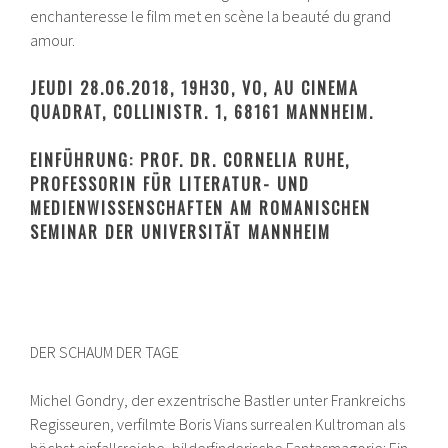
enchanteresse le film met en scène la beauté du grand
amour.
JEUDI 28.06.2018, 19H30, VO, AU CINEMA
QUADRAT, COLLINISTR. 1, 68161 MANNHEIM.
EINFÜHRUNG: PROF. DR. CORNELIA RUHE,
PROFESSORIN FÜR LITERATUR- UND
MEDIENWISSENSCHAFTEN AM ROMANISCHEN
SEMINAR DER UNIVERSITÄT MANNHEIM
DER SCHAUM DER TAGE
Michel Gondry, der exzentrische Bastler unter Frankreichs
Regisseuren, verfilmte Boris Vians surrealen Kultroman als
höchst einfallsreiche, bilderfinderische Fantasmagorie: Ein