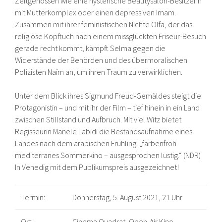
Zeitgenossen wie eine hysterische Beautysalon-Besitzerin
mit Mutterkomplex oder einen depressiven Imam.
Zusammen mit ihrer feministischen Nichte Olfa, der das
religiöse Kopftuch nach einem missglückten Friseur-Besuch
gerade recht kommt, kämpft Selma gegen die
Widerstände der Behörden und des übermoralischen
Polizisten Naïm an, um ihren Traum zu verwirklichen.
Unter dem Blick ihres Sigmund Freud-Gemäldes steigt die
Protagonistin – und mit ihr der Film – tief hinein in ein Land
zwischen Stillstand und Aufbruch. Mit viel Witz bietet
Regisseurin Manele Labidi die Bestandsaufnahme eines
Landes nach dem arabischen Frühling: „farbenfroh
mediterranes Sommerkino – ausgesprochen lustig.“ (NDR)
In Venedig mit dem Publikumspreis ausgezeichnet!
Termin:
Donnerstag, 5. August 2021, 21 Uhr
Ort:
Cinema Quadrat, Open-Air Kino