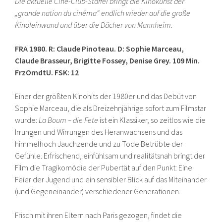
Die aktuelle Ciné-Club-Staffel bringt die Kinokunst der
„grande nation du cinéma“ endlich wieder auf die große
Kinoleinwand und über die Dächer von Mannheim.
FRA 1980. R: Claude Pinoteau. D: Sophie Marceau,
Claude Brasseur, Brigitte Fossey, Denise Grey. 109 Min.
FrzOmdtU. FSK: 12
Einer der größten Kinohits der 1980er und das Debüt von
Sophie Marceau, die als Dreizehnjährige sofort zum Filmstar
wurde:
La Boum – die Fete
ist ein Klassiker, so zeitlos wie die
Irrungen und Wirrungen des Heranwachsens und das
himmelhoch Jauchzende und zu Tode Betrübte der
Gefühle. Erfrischend, einfühlsam und realitätsnah bringt der
Film die Tragikomödie der Pubertät auf den Punkt: Eine
Feier der Jugend und ein sensibler Blick auf das Miteinander
(und Gegeneinander) verschiedener Generationen.
Frisch mit ihren Eltern nach Paris gezogen, findet die