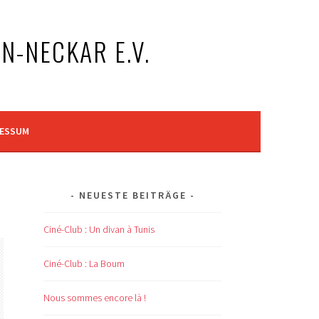
N-NECKAR E.V.
RESSUM
NEUESTE BEITRÄGE
Ciné-Club : Un divan à Tunis
Ciné-Club : La Boum
Nous sommes encore là !