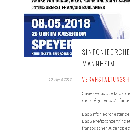
SINFONIEORCHE
MANNHEIM
VERANSTALTUNGSH
10. April 2018
Saviez-vous que la Garde 
deux régiments d’infanter
Das Sinfonieorchester d
Das Benefizkonzert find
französischer Jugendbeg