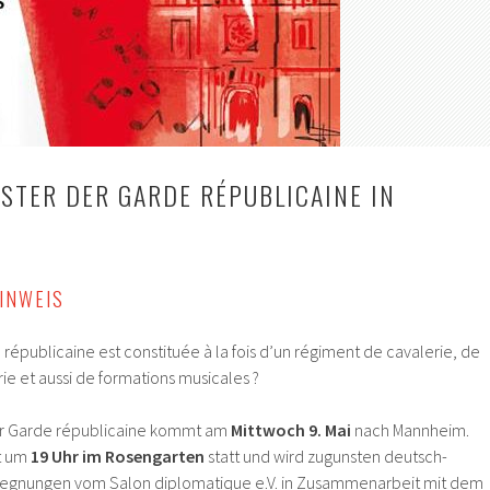
STER DER GARDE RÉPUBLICAINE IN
INWEIS
républicaine est constituée à la fois d’un régiment de cavalerie, de
ie et aussi de formations musicales ?
er Garde républicaine kommt am
Mittwoch
9. Mai
nach Mannheim.
et um
19 Uhr im
Rosengarten
statt und wird zugunsten deutsch-
egnungen vom Salon diplomatique e.V. in Zusammenarbeit mit dem